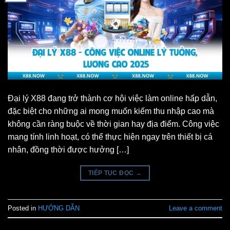
Đại lý X88 đang trở thành cơ hội việc làm online hấp dẫn,
đặc biệt cho những ai mong muốn kiếm thu nhập cao mà
không cần ràng buộc về thời gian hay địa điểm. Công việc
mang tính linh hoạt, có thể thực hiện ngay trên thiết bị cá
nhân, đồng thời được hưởng […]
TIẾP TỤC ĐỌC
→
Posted in
HƯỚNG DẪN
Leave a comment