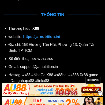
THÔNG TIN
Thương hiệu:
X88
website:
https://jarnutrition.in/
Địa chỉ: 159 Đường Tân Hải, Phường 13, Quận Tân
Bình, TP.HCM
Số điện thoại:
0976.214.805
Gmail: support@jarnutrition.in
Hastag: #x88 #NhaCaiX88 #x88bet #x888 #x88 game
[X] ĐÓNG
#Dangnhapx88 #linkx88
Từ khóa tìm kiếm nhanh:
X88
|
x88.now
|
x 88
|
nhà cái
x88
|
trang chủ x88
|
link x88
|
x88 com
|
khuyến mãi