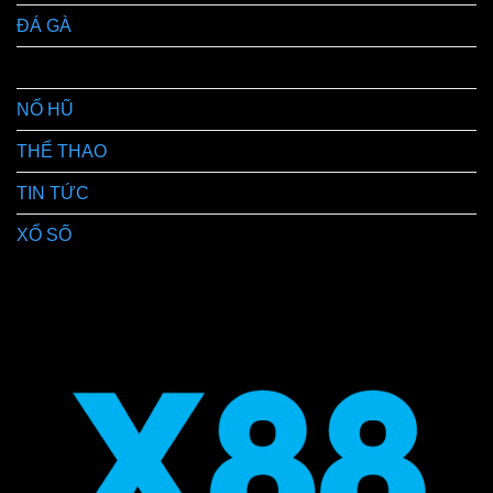
ĐÁ GÀ
HƯỚNG DẪN
NỔ HŨ
THỂ THAO
TIN TỨC
XỔ SỐ