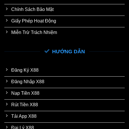
Chính Sách Bảo Mật
Giấy Phép Hoạt Động
Miễn Trừ Trách Nhiệm
HƯỚNG DẪN
Đăng Ký X88
Đăng Nhập X88
Nạp Tiền X88
Rút Tiền X88
Tải App X88
Đại Lý X88