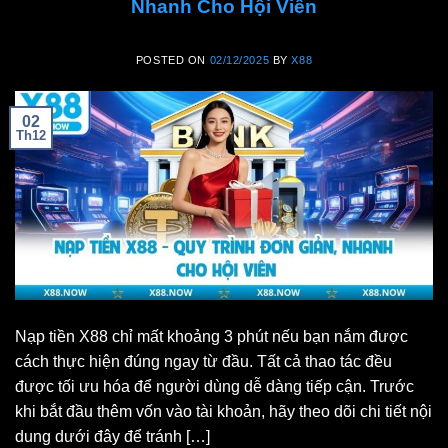
Nhanh Cho Hội Viên
POSTED ON
02/12/2025
BY
X88
02
Th12
Nạp tiền X88 chỉ mất khoảng 3 phút nếu bạn nắm được
cách thực hiện đúng ngay từ đầu. Tất cả thao tác đều
được tối ưu hóa để người dùng dễ dàng tiếp cận. Trước
khi bắt đầu thêm vốn vào tài khoản, hãy theo dõi chi tiết nội
dung dưới đây để tránh […]